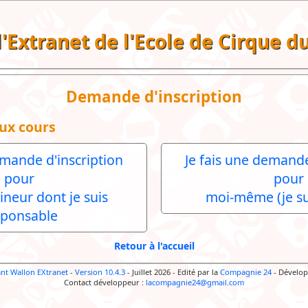
 l'Extranet de l'Ecole de Cirque 
Demande d'inscription
ux cours
emande d'inscription
Je fais une demande
pour
pour
ineur dont je suis
moi-même (je su
sponsable
Retour à l'accueil
ant Wallon EXtranet
-
Version 10.4.3
- Juillet 2026
-
Edité par la
Compagnie 24
-
Dévelop
Contact développeur :
lacompagnie24@gmail.com