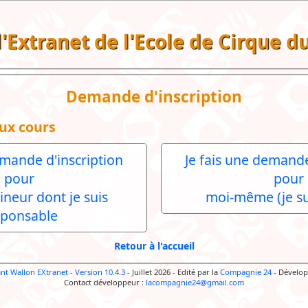
 l'Extranet de l'Ecole de Cirque 
Demande d'inscription
ux cours
emande d'inscription
Je fais une demande
pour
pour
ineur dont je suis
moi-même (je su
sponsable
Retour à l'accueil
ant Wallon EXtranet
-
Version 10.4.3
- Juillet 2026
-
Edité par la
Compagnie 24
-
Dévelop
Contact développeur :
lacompagnie24@gmail.com