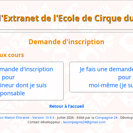
 l'Extranet de l'Ecole de Cirque 
Demande d'inscription
ux cours
emande d'inscription
Je fais une demande
pour
pour
ineur dont je suis
moi-même (je su
sponsable
Retour à l'accueil
ant Wallon EXtranet
-
Version 10.4.3
- Juillet 2026
-
Edité par la
Compagnie 24
-
Dévelop
Contact développeur :
lacompagnie24@gmail.com