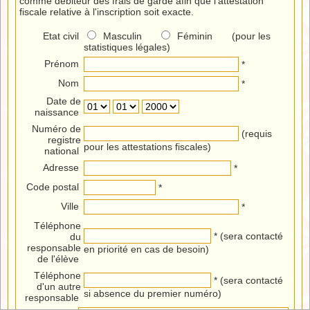
comme débiteur des frais de garde afin que l'attestation
fiscale relative à l'inscription soit exacte.
Etat civil
Masculin
Féminin (pour les
statistiques légales)
Prénom
*
Nom
*
Date de
naissance
Numéro de
(requis
registre
pour les attestations fiscales)
national
Adresse
*
Code postal
*
Ville
*
Téléphone
* (sera contacté
du
responsable
en priorité en cas de besoin)
de l'élève
Téléphone
* (sera contacté
d'un autre
si absence du premier numéro)
responsable