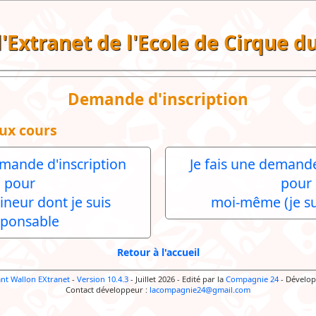
 l'Extranet de l'Ecole de Cirque 
Demande d'inscription
ux cours
emande d'inscription
Je fais une demande
pour
pour
ineur dont je suis
moi-même (je su
sponsable
Retour à l'accueil
ant Wallon EXtranet
-
Version 10.4.3
- Juillet 2026
-
Edité par la
Compagnie 24
-
Dévelop
Contact développeur :
lacompagnie24@gmail.com