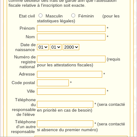
comme débiteur des frais de garde afin que l'attestation
fiscale relative à l'inscription soit exacte.
Etat civil
Masculin
Féminin (pour les
statistiques légales)
Prénom
*
Nom
*
Date de
naissance
Numéro de
(requis
registre
pour les attestations fiscales)
national
Adresse
*
Code postal
*
Ville
*
Téléphone
* (sera contacté
du
responsable
en priorité en cas de besoin)
de l'élève
Téléphone
* (sera contacté
d'un autre
si absence du premier numéro)
responsable