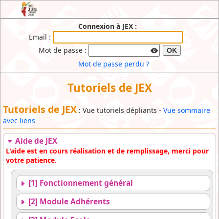
JEX : l'Extranet de l'Ecole de Cirque du
Connexion à JEX :
Brabant Wallon
Email :
Mot de passe :
OK
Mot de passe perdu ?
Tutoriels de JEX
Tutoriels de JEX
: Vue tutoriels dépliants -
Vue sommaire
avec liens
Aide de JEX
L'aide est en cours réalisation et de remplissage, merci pour
votre patience.
[1] Fonctionnement général
[2] Module Adhérents