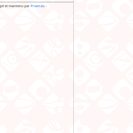
pé et maintenu par
Priam.eu
-