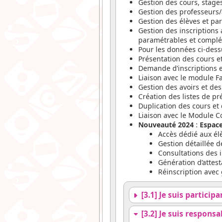
Gestion des cours, stages
Gestion des professeurs/
Gestion des élèves et par
Gestion des inscriptions 
paramétrables et complé
Pour les données ci-dessu
Présentation des cours et
Demande d’inscriptions e
Liaison avec le module Fa
Gestion des avoirs et de
Création des listes de p
Duplication des cours et 
Liaison avec le Module Co
Nouveauté 2024
:
Espace
Accès dédié aux él
Gestion détaillée d
Consultations des i
Génération d’attest
Réinscription avec 
[3.1] Je suis particip
[3.2] Je suis responsa