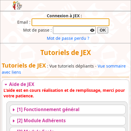
JEX : l'Extranet de l'Ecole de Cirque du
Connexion à JEX :
Brabant Wallon
Email :
Mot de passe :
OK
Mot de passe perdu ?
Tutoriels de JEX
Tutoriels de JEX
: Vue tutoriels dépliants -
Vue sommaire
avec liens
Aide de JEX
L'aide est en cours réalisation et de remplissage, merci pour
votre patience.
[1] Fonctionnement général
[2] Module Adhérents