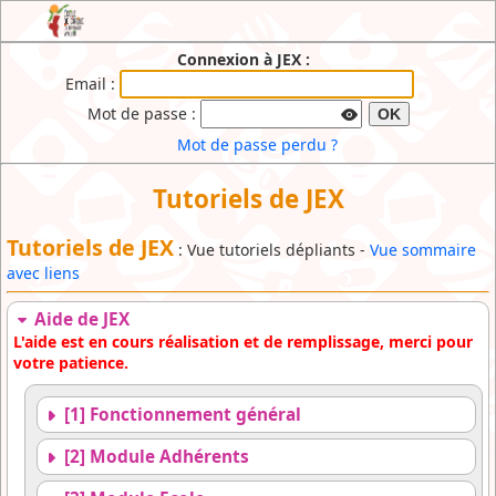
JEX : l'Extranet de l'Ecole de Cirque du
Connexion à JEX :
Brabant Wallon
Email :
Mot de passe :
OK
Mot de passe perdu ?
Tutoriels de JEX
Tutoriels de JEX
: Vue tutoriels dépliants -
Vue sommaire
avec liens
Aide de JEX
L'aide est en cours réalisation et de remplissage, merci pour
votre patience.
[1] Fonctionnement général
[2] Module Adhérents